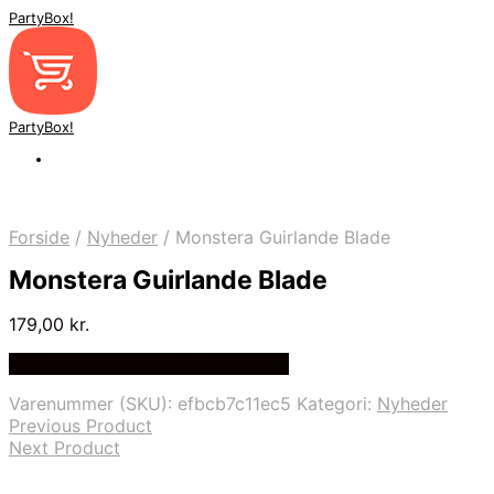
PartyBox!
PartyBox!
Forside
/
Nyheder
/
Monstera Guirlande Blade
Monstera Guirlande Blade
179,00
kr.
Bedste Pris Fundet på Price Index
Varenummer (SKU):
efbcb7c11ec5
Kategori:
Nyheder
Previous Product
Next Product