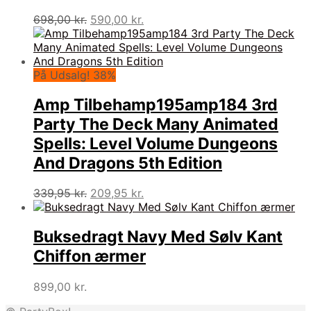
Den
Den
698,00
kr.
590,00
kr.
oprindelige
aktuelle
pris
pris
var:
er:
698,00 kr..
590,00 kr..
På Udsalg! 38%
Amp Tilbehamp195amp184 3rd
Party The Deck Many Animated
Spells: Level Volume Dungeons
And Dragons 5th Edition
Den
Den
339,95
kr.
209,95
kr.
oprindelige
aktuelle
pris
pris
var:
er:
Buksedragt Navy Med Sølv Kant
339,95 kr..
209,95 kr..
Chiffon ærmer
899,00
kr.