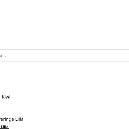
Lilla