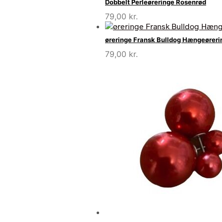
Dobbelt Perleøreringe Rosenrød
79,00
kr.
øreringe Fransk Bulldog Hængeøreri
79,00
kr.