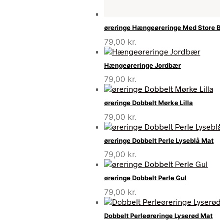
øreringe Hængeøreringe Med Store 
79,00
kr.
Hængeøreringe Jordbær
79,00
kr.
øreringe Dobbelt Mørke Lilla
79,00
kr.
øreringe Dobbelt Perle Lyseblå Mat
79,00
kr.
øreringe Dobbelt Perle Gul
79,00
kr.
Dobbelt Perleøreringe Lyserød Mat