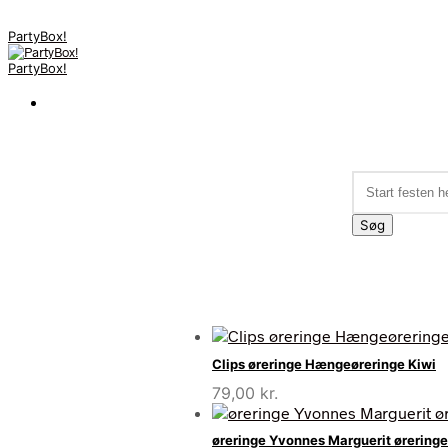
PartyBox!
PartyBox!
Søg
efter:
Søg
Clips øreringe Hængeøreringe Kiwi
79,00
kr.
øreringe Yvonnes Marguerit øreringe 