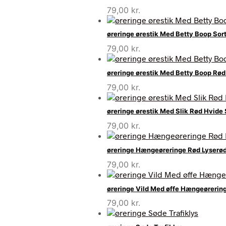
79,00
kr.
øreringe ørestik Med Betty Boop Sor
79,00
kr.
øreringe ørestik Med Betty Boop Rød
79,00
kr.
øreringe ørestik Med Slik Rød Hvide 
79,00
kr.
øreringe Hængeøreringe Rød Lyserø
79,00
kr.
øreringe Vild Med øffe Hængeørerin
79,00
kr.