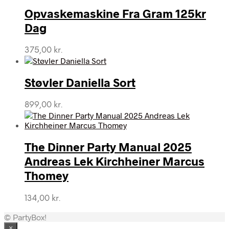
Opvaskemaskine Fra Gram 125kr
Dag
375,00
kr.
Støvler Daniella Sort
899,00
kr.
The Dinner Party Manual 2025
Andreas Lek Kirchheiner Marcus
Thomey
134,00
kr.
© PartyBox!
×