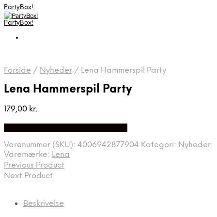
PartyBox!
PartyBox!
Forside
/
Nyheder
/
Lena Hammerspil Party
Lena Hammerspil Party
179,00
kr.
Bedste Pris Fundet på Price Index
Varenummer (SKU):
4006942877904
Kategori:
Nyheder
Varemærke:
Lena
Previous Product
Next Product
Beskrivelse