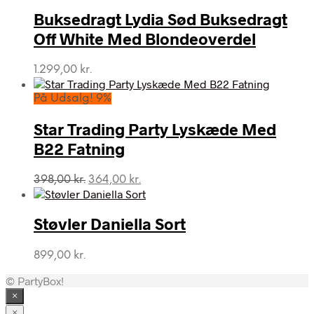
Buksedragt Lydia Sød Buksedragt
Off White Med Blondeoverdel
1.299,00
kr.
På Udsalg! 9%
Star Trading Party Lyskæde Med
B22 Fatning
Den
Den
398,00
kr.
364,00
kr.
oprindelige
aktuelle
pris
pris
var:
er:
Støvler Daniella Sort
398,00 kr..
364,00 kr..
899,00
kr.
© PartyBox!
×
×