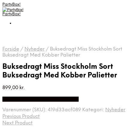
PartyBox!
PartyBox!
Forside
/
Nyheder
/
Buksedragt Miss Stockholm Sort
Buksedragt Med Kobber Palietter
Buksedragt Miss Stockholm Sort
Buksedragt Med Kobber Palietter
899,00
kr.
Bedste Pris Fundet på Price Index
Varenummer (SKU):
419d33acf089
Kategori:
Nyheder
Previous Product
Next Product