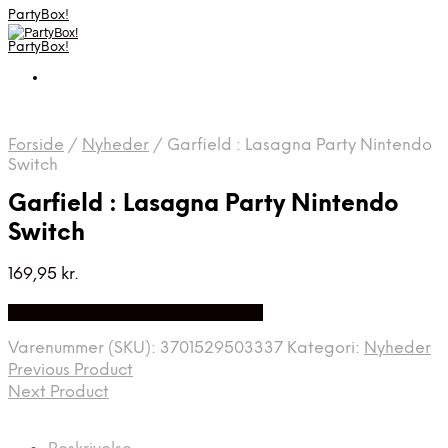
PartyBox!
PartyBox!
Forside
/
Nyheder
/
Garfield : Lasagna Party Nintendo
Switch
Garfield : Lasagna Party Nintendo
Switch
169,95
kr.
Bedste Pris Fundet på Price Index
Varenummer (SKU):
3701529503337
Kategori:
Nyheder
Previous Product
Next Product