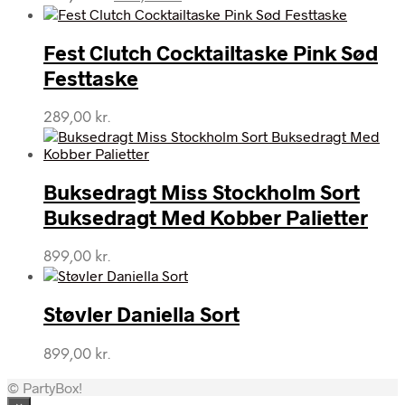
oprindelige
aktuelle
pris
pris
var:
er:
Fest Clutch Cocktailtaske Pink Sød
398,00 kr..
364,00 kr..
Festtaske
289,00
kr.
Buksedragt Miss Stockholm Sort
Buksedragt Med Kobber Palietter
899,00
kr.
Støvler Daniella Sort
899,00
kr.
© PartyBox!