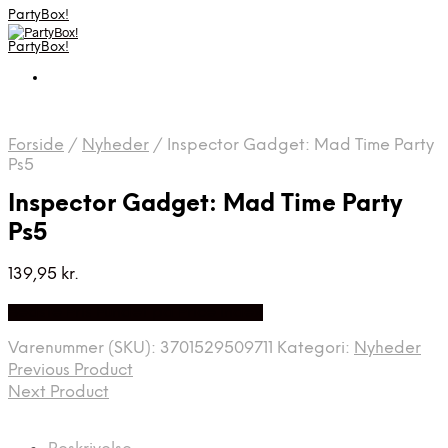
PartyBox!
PartyBox!
Forside
/
Nyheder
/
Inspector Gadget: Mad Time Party
Ps5
Inspector Gadget: Mad Time Party
Ps5
139,95
kr.
Bedste Pris Fundet på Price Index
Varenummer (SKU):
3701529509711
Kategori:
Nyheder
Previous Product
Next Product