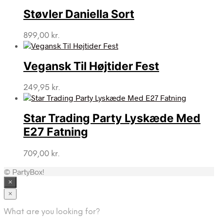
Støvler Daniella Sort
899,00
kr.
Vegansk Til Højtider Fest
249,95
kr.
Star Trading Party Lyskæde Med
E27 Fatning
709,00
kr.
© PartyBox!
×
×
What are you looking for?