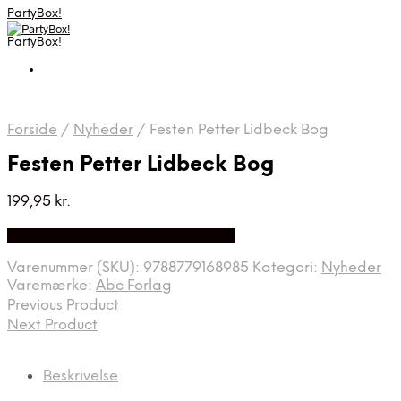
PartyBox!
PartyBox!
Forside
/
Nyheder
/
Festen Petter Lidbeck Bog
Festen Petter Lidbeck Bog
199,95
kr.
Bedste Pris Fundet på Price Index
Varenummer (SKU):
9788779168985
Kategori:
Nyheder
Varemærke:
Abc Forlag
Previous Product
Next Product
Beskrivelse