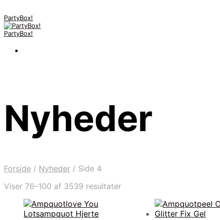
PartyBox!
PartyBox!
Nyheder
Forside
/
Nyheder
/
Side 4
Viser 76–100 af 3539 resultater