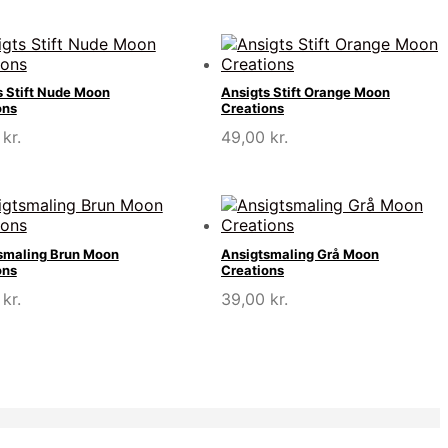
s Stift Nude Moon
Ansigts Stift Orange Moon
ons
Creations
0
kr.
49,00
kr.
smaling Brun Moon
Ansigtsmaling Grå Moon
ons
Creations
0
kr.
39,00
kr.