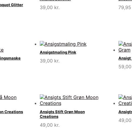
quot Glitter
39,00
kr.
79,9
Ansigstmaling Pink
ingsmaske
Ansigt
39,00
kr.
59,0
on Creations
Ansigts Stift Grøn Moon
Ansigts
Creations
49,0
49,00
kr.