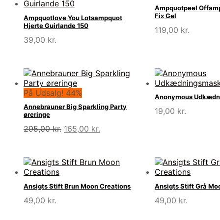
Ampquotpeel Offamp
Fix Gel
Ampquotlove You Lotsampquot
Hjerte Guirlande 150
119,00
kr.
39,00
kr.
På Udsalg! 44%
Anonymous Udkædn
Annebrauner Big Sparkling Party
19,00
kr.
øreringe
Den
Den
295,00
kr.
165,00
kr.
oprindelige
aktuelle
pris
pris
var:
er:
295,00 kr..
165,00 kr..
Ansigts Stift Brun Moon Creations
Ansigts Stift Grå Mo
49,00
kr.
49,00
kr.