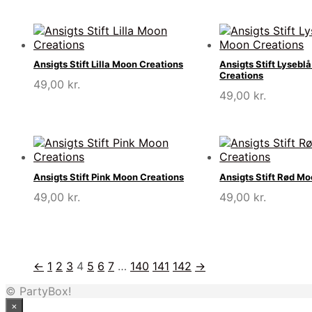
Ansigts Stift Lilla Moon Creations
Ansigts Stift Lysebl
Creations
49,00
kr.
49,00
kr.
Ansigts Stift Pink Moon Creations
Ansigts Stift Rød M
49,00
kr.
49,00
kr.
←
1
2
3
4
5
6
7
…
140
141
142
→
© PartyBox!
×