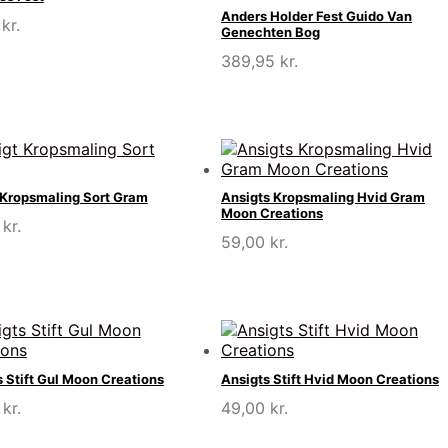
Anders Holder Fest Guido Van
5
kr.
Genechten Bog
389,95
kr.
 Kropsmaling Sort Gram
Ansigts Kropsmaling Hvid Gram
Moon Creations
0
kr.
59,00
kr.
 Stift Gul Moon Creations
Ansigts Stift Hvid Moon Creations
0
kr.
49,00
kr.