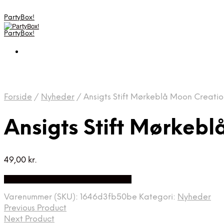
PartyBox!
PartyBox!
Forside
/
Nyheder
/
Ansigts Stift Mørkeblå Moon Creatio
Ansigts Stift Mørkeb
49,00
kr.
Bedste Pris Fundet på Price Index
Varenummer (SKU):
1646d3fb50be
Kategori:
Nyheder
Previous Product
Next Product