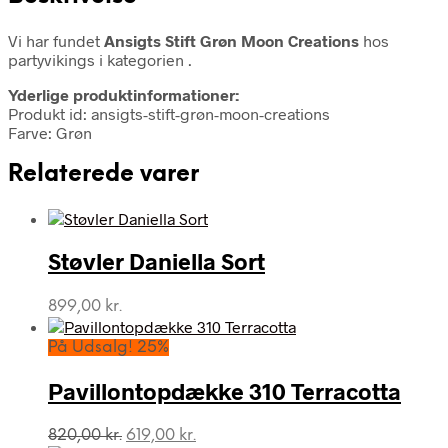
Vi har fundet
Ansigts Stift Grøn Moon Creations
hos
partyvikings i kategorien
.
Yderlige produktinformationer:
Produkt id: ansigts-stift-grøn-moon-creations
Farve: Grøn
Relaterede varer
Støvler Daniella Sort
899,00
kr.
På Udsalg! 25%
Pavillontopdække 310 Terracotta
Den
Den
820,00
kr.
619,00
kr.