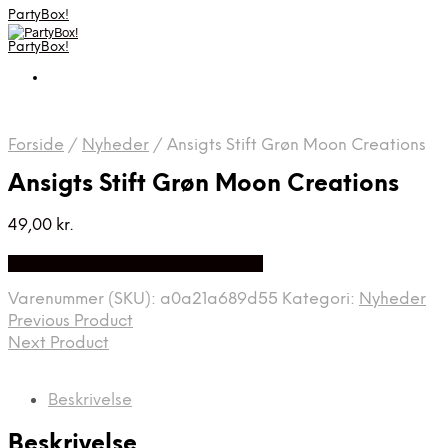
PartyBox!
PartyBox!
Forside
/
Nyheder
/
Ansigts Stift Grøn Moon Creations
Ansigts Stift Grøn Moon Creations
49,00
kr.
Bedste Pris Fundet på Price Index
Varenummer (SKU):
a0a21a689d55
Kategori:
Nyheder
Previous Product
Next Product
Beskrivelse
Beskrivelse