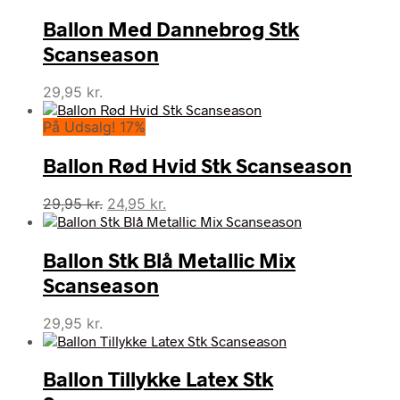
Ballon Med Dannebrog Stk
Scanseason
29,95
kr.
På Udsalg! 17%
Ballon Rød Hvid Stk Scanseason
Den
Den
29,95
kr.
24,95
kr.
oprindelige
aktuelle
pris
pris
Ballon Stk Blå Metallic Mix
var:
er:
29,95 kr..
24,95 kr..
Scanseason
29,95
kr.
Ballon Tillykke Latex Stk