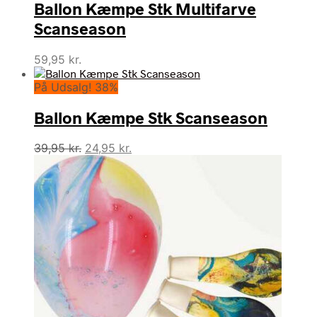
Ballon Kæmpe Stk Multifarve
var:
er:
29,95 kr..
24,95 kr..
Scanseason
59,95
kr.
På Udsalg! 38%
Ballon Kæmpe Stk Scanseason
Den
Den
39,95
kr.
24,95
kr.
oprindelige
aktuelle
pris
pris
var:
er:
39,95 kr..
24,95 kr..