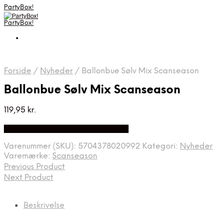
PartyBox!
PartyBox!
Forside
/
Nyheder
/
Ballonbue Sølv Mix Scanseason
Ballonbue Sølv Mix Scanseason
119,95
kr.
Bedste Pris Fundet på Price Index
Varenummer (SKU):
5704378020992
Kategori:
Nyheder
Varemærke:
Scanseason
Previous Product
Next Product
Beskrivelse