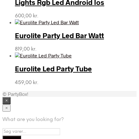
Lights Rgb Led Android Ios
600,00
kr.
Eurolite Party Led Bar Watt
819,00
kr.
Eurolite Led Party Tube
459,00
kr.
© PartyBox!
×
×
What are you looking for?