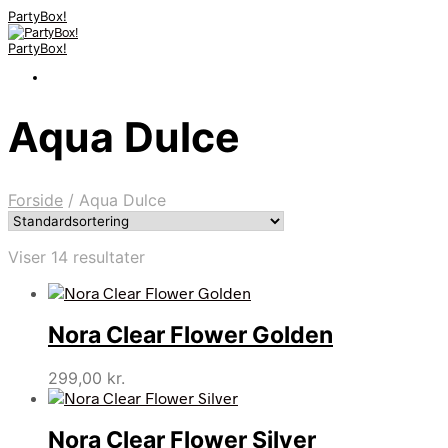
PartyBox!
PartyBox!
Aqua Dulce
Forside
/
Aqua Dulce
Viser 14 resultater
Nora Clear Flower Golden
299,00
kr.
Nora Clear Flower Silver