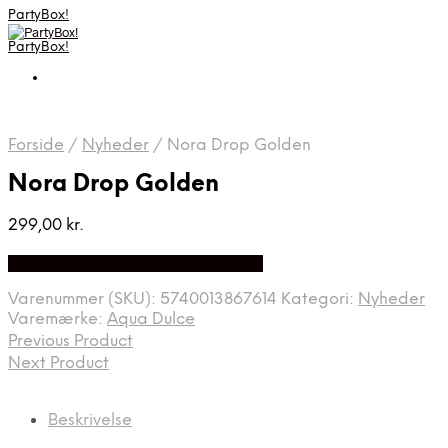
PartyBox!
PartyBox!
Forside
/
Nyheder
/
Nora Drop Golden
Nora Drop Golden
299,00
kr.
Bedste Pris Fundet på Price Index
Varenummer (SKU):
5740013867614
Kategori:
Nyheder
Varemærke:
Aqua Dulce
Previous Product
Next Product
Beskrivelse