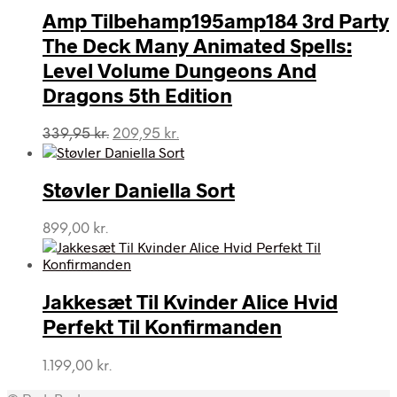
Amp Tilbehamp195amp184 3rd Party
The Deck Many Animated Spells:
Level Volume Dungeons And
Dragons 5th Edition
Den
Den
339,95
kr.
209,95
kr.
oprindelige
aktuelle
pris
pris
var:
er:
Støvler Daniella Sort
339,95 kr..
209,95 kr..
899,00
kr.
Jakkesæt Til Kvinder Alice Hvid
Perfekt Til Konfirmanden
1.199,00
kr.