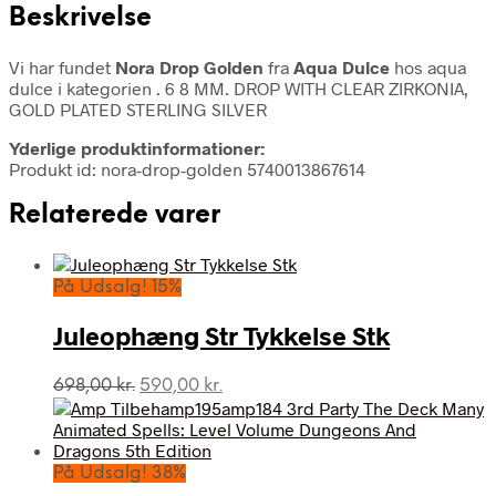
Beskrivelse
Vi har fundet
Nora Drop Golden
fra
Aqua Dulce
hos aqua
dulce i kategorien
. 6 8 MM. DROP WITH CLEAR ZIRKONIA,
GOLD PLATED STERLING SILVER
Yderlige produktinformationer:
Produkt id: nora-drop-golden 5740013867614
Relaterede varer
På Udsalg! 15%
Juleophæng Str Tykkelse Stk
Den
Den
698,00
kr.
590,00
kr.
oprindelige
aktuelle
pris
pris
var:
er:
698,00 kr..
590,00 kr..
På Udsalg! 38%