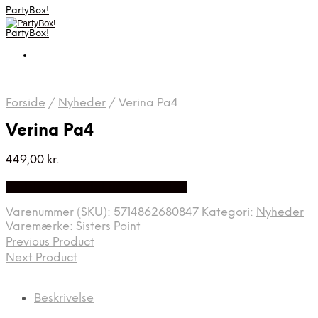
PartyBox!
PartyBox!
Forside
/
Nyheder
/
Verina Pa4
Verina Pa4
449,00
kr.
Bedste Pris Fundet på Price Index
Varenummer (SKU):
5714862680847
Kategori:
Nyheder
Varemærke:
Sisters Point
Previous Product
Next Product
Beskrivelse