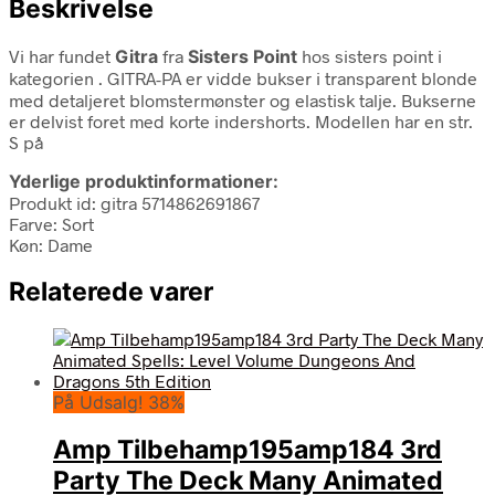
Beskrivelse
Vi har fundet
Gitra
fra
Sisters Point
hos sisters point i
kategorien
. GITRA-PA er vidde bukser i transparent blonde
med detaljeret blomstermønster og elastisk talje. Bukserne
er delvist foret med korte indershorts. Modellen har en str.
S på
Yderlige produktinformationer:
Produkt id: gitra 5714862691867
Farve: Sort
Køn: Dame
Relaterede varer
På Udsalg! 38%
Amp Tilbehamp195amp184 3rd
Party The Deck Many Animated