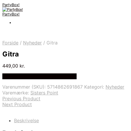
PartyBox!
PartyBox!
Forside
/
Nyheder
/
Gitra
Gitra
449,00
kr.
Bedste Pris Fundet på Price Index
Varenummer (SKU):
5714862691867
Kategori:
Nyheder
Varemærke:
Sisters Point
Previous Product
Next Product
Beskrivelse