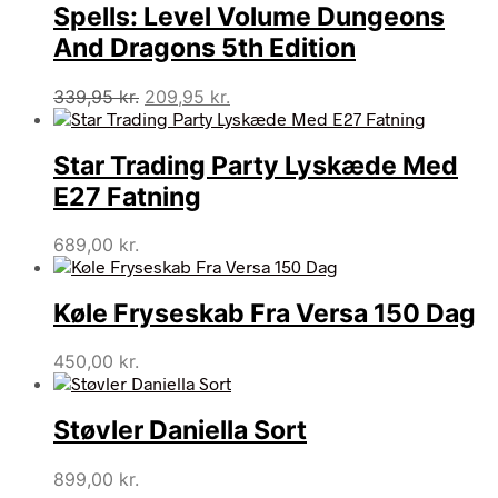
Spells: Level Volume Dungeons
And Dragons 5th Edition
Den
Den
339,95
kr.
209,95
kr.
oprindelige
aktuelle
pris
pris
Star Trading Party Lyskæde Med
var:
er:
339,95 kr..
209,95 kr..
E27 Fatning
689,00
kr.
Køle Fryseskab Fra Versa 150 Dag
450,00
kr.
Støvler Daniella Sort
899,00
kr.