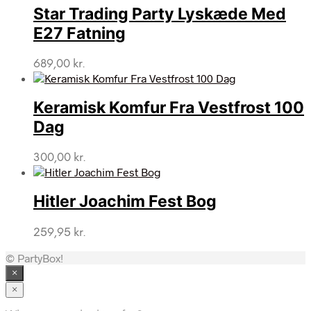
Star Trading Party Lyskæde Med
E27 Fatning
689,00
kr.
Keramisk Komfur Fra Vestfrost 100
Dag
300,00
kr.
Hitler Joachim Fest Bog
259,95
kr.
© PartyBox!
×
×