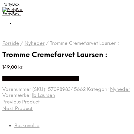
PartyBox!
PartyBox!
Forside
/
Nyheder
/
Tromme Cremefarvet Laursen :
Tromme Cremefarvet Laursen :
149,00
kr.
Bedste Pris Fundet på Price Index
Varenummer (SKU):
5709898345662
Kategori:
Nyheder
Varemærke:
Ib Laursen
Previous Product
Next Product
Beskrivelse