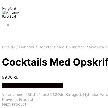
PartyBox!
PartyBox!
Forside
/
Nyheder
/
Cocktails Med Opskrifter Plakaten Med
Cocktails Med Opskrif
99,00
kr.
Bedste Pris Fundet på Price Index
Varenummer (SKU):
14ac3ff820de
Kategori:
Nyheder
Var
Previous Product
Next Product