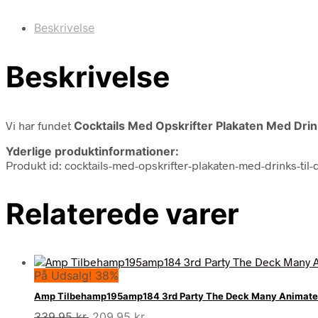
Beskrivelse
Beskrivelse
Vi har fundet
Cocktails Med Opskrifter Plakaten Med Drin
Yderlige produktinformationer:
Produkt id: cocktails-med-opskrifter-plakaten-med-drinks-til-
Relaterede varer
På Udsalg! 38%
Amp Tilbehamp195amp184 3rd Party The Deck Many Animated 
Den
Den
339,95
kr.
209,95
kr.