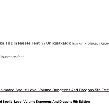
ks Til Din Næste Fest
fra
Unikplakatdk
hos unik plakat i kat
din-næste-fest
Spells: Level Volume Dungeons And Dragons 5th Edition