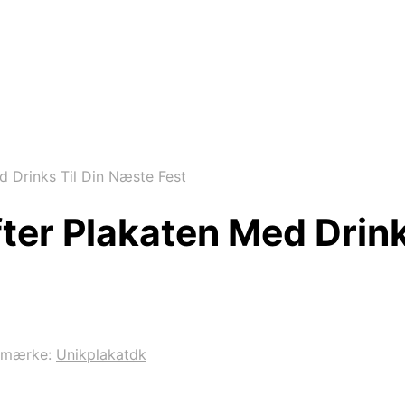
 Drinks Til Din Næste Fest
ter Plakaten Med Drink
emærke:
Unikplakatdk