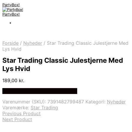
PartyBox!
PartyBox!
Forside
/
Nyheder
/
Star Trading Classic Julestjerne Med
Lys Hvid
Star Trading Classic Julestjerne Med
Lys Hvid
189,00
kr.
Bedste Pris Fundet på Price Index
Varenummer (SKU):
7391482799487
Kategori:
Nyheder
Varemærke:
Star Trading
Previous Product
Next Product