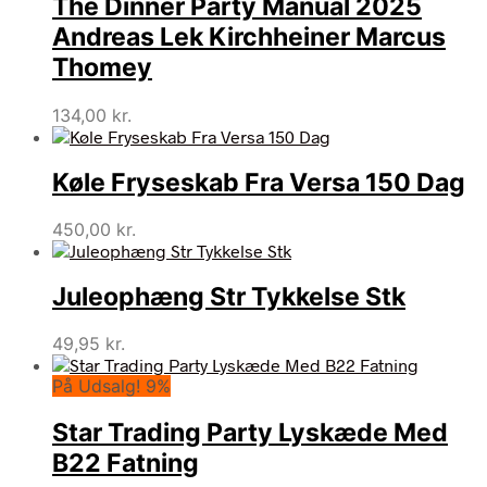
The Dinner Party Manual 2025
Andreas Lek Kirchheiner Marcus
Thomey
134,00
kr.
Køle Fryseskab Fra Versa 150 Dag
450,00
kr.
Juleophæng Str Tykkelse Stk
49,95
kr.
På Udsalg! 9%
Star Trading Party Lyskæde Med
B22 Fatning