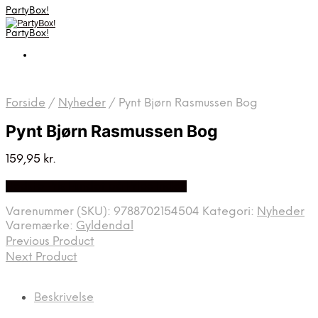
PartyBox!
PartyBox!
Forside
/
Nyheder
/
Pynt Bjørn Rasmussen Bog
Pynt Bjørn Rasmussen Bog
159,95
kr.
Bedste Pris Fundet på Price Index
Varenummer (SKU):
9788702154504
Kategori:
Nyheder
Varemærke:
Gyldendal
Previous Product
Next Product
Beskrivelse