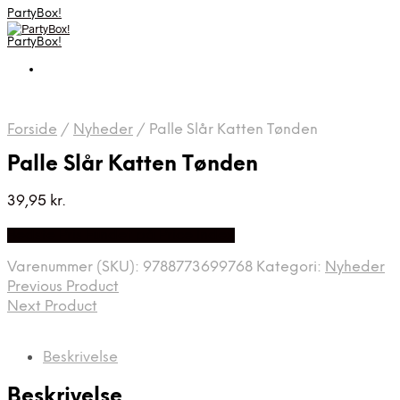
PartyBox!
PartyBox!
Forside
/
Nyheder
/
Palle Slår Katten Tønden
Palle Slår Katten Tønden
39,95
kr.
Bedste Pris Fundet på Price Index
Varenummer (SKU):
9788773699768
Kategori:
Nyheder
Previous Product
Next Product
Beskrivelse
Beskrivelse