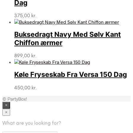
Dag
375,00
kr.
Buksedragt Navy Med Sølv Kant
Chiffon ærmer
899,00
kr.
Køle Fryseskab Fra Versa 150 Dag
450,00
kr.
© PartyBox!
×
×
What are you looking for?