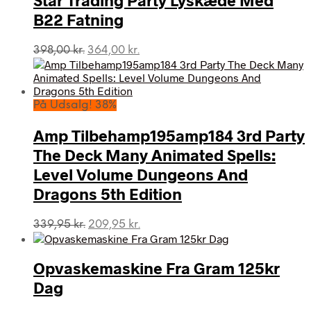
B22 Fatning
Den
Den
398,00
kr.
364,00
kr.
oprindelige
aktuelle
pris
pris
var:
er:
398,00 kr..
364,00 kr..
På Udsalg! 38%
Amp Tilbehamp195amp184 3rd Party
The Deck Many Animated Spells:
Level Volume Dungeons And
Dragons 5th Edition
Den
Den
339,95
kr.
209,95
kr.
oprindelige
aktuelle
pris
pris
var:
er:
Opvaskemaskine Fra Gram 125kr
339,95 kr..
209,95 kr..
Dag