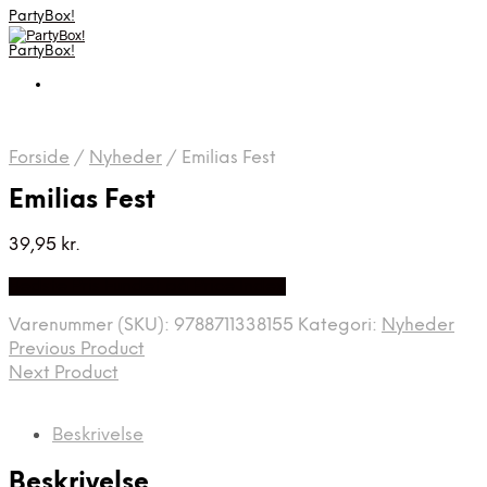
PartyBox!
PartyBox!
Forside
/
Nyheder
/
Emilias Fest
Emilias Fest
39,95
kr.
Bedste Pris Fundet på Price Index
Varenummer (SKU):
9788711338155
Kategori:
Nyheder
Previous Product
Next Product
Beskrivelse
Beskrivelse