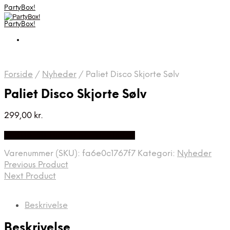
PartyBox!
PartyBox!
Forside
/
Nyheder
/
Paliet Disco Skjorte Sølv
Paliet Disco Skjorte Sølv
299,00
kr.
Bedste Pris Fundet på Price Index
Varenummer (SKU):
fa6e0c1767f7
Kategori:
Nyheder
Previous Product
Next Product
Beskrivelse
Beskrivelse