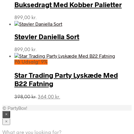
Buksedragt Med Kobber Palietter
899,00
kr.
Støvler Daniella Sort
899,00
kr.
På Udsalg! 9%
Star Trading Party Lyskæde Med
B22 Fatning
Den
Den
398,00
kr.
364,00
kr.
oprindelige
aktuelle
© PartyBox!
pris
pris
var:
er:
×
398,00 kr..
364,00 kr..
×
What are you looking for?