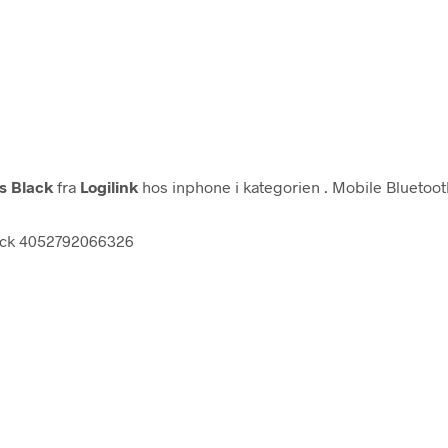
s Black
fra
Logilink
hos inphone i kategorien
. Mobile Bluetoot
lack 4052792066326