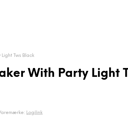
 Light Tws Black
aker With Party Light 
Varemærke:
Logilink