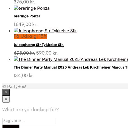
375,00
kr.
øreringe Ponza
1.849,00
kr.
På Udsalg! 15%
Juleophæng Str Tykkelse Stk
Den
Den
698,00
kr.
590,00
kr.
oprindelige
aktuelle
pris
pris
The Dinner Party Manual 2025 Andreas Lek Kirchheiner Marcus 
var:
er:
698,00 kr..
590,00 kr..
134,00
kr.
© PartyBox!
×
×
What are you looking for?