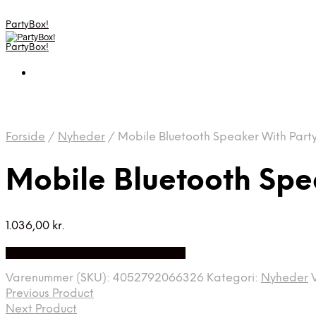
PartyBox!
PartyBox!
Forside
/
Nyheder
/
Mobile Bluetooth Speaker With Party
Mobile Bluetooth Spe
1.036,00
kr.
Bedste Pris Fundet på Price Index
Varenummer (SKU):
4052792066326
Kategori:
Nyheder
Previous Product
Next Product