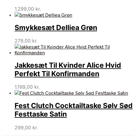
1.299,00
kr.
Smykkesæt Delliea Grøn
279,00
kr.
Jakkesæt Til Kvinder Alice Hvid
Perfekt Til Konfirmanden
1.199,00
kr.
Fest Clutch Cocktailtaske Sølv Sød
Festtaske Satin
299,00
kr.