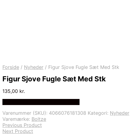
Forside
/
Nyheder
/
Figur Sjove Fugle Sæt Med Stk
Figur Sjove Fugle Sæt Med Stk
135,00
kr.
Bedste Pris Fundet på Price Index
Varenummer (SKU):
4066076181308
Kategori:
Nyheder
Varemærke:
Boltze
Previous Product
Next Product