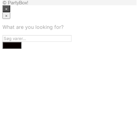
© PartyBox!
×
×
What are you looking for?