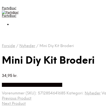
PartyBox!
PartyBox!
Forside
/
Nyheder
/
Mini Diy Kit Broderi
Mini Diy Kit Broderi
34,95
kr.
Bedste Pris Fundet på Price Index
Varenummer (SKU):
5712854641685
Kategori:
Nyheder
V
Previous Product
Next Product