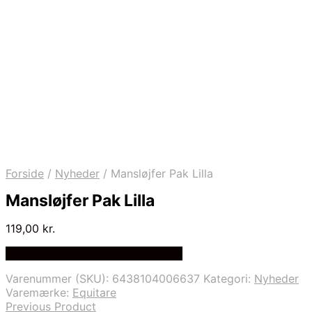
Forside
/
Nyheder
/
Mansløjfer Pak Lilla
Mansløjfer Pak Lilla
119,00
kr.
Bedste Pris Fundet på Price Index
Varenummer (SKU):
6438104006637
Kategori:
Nyheder
Varemærke:
Equitare
Previous Product