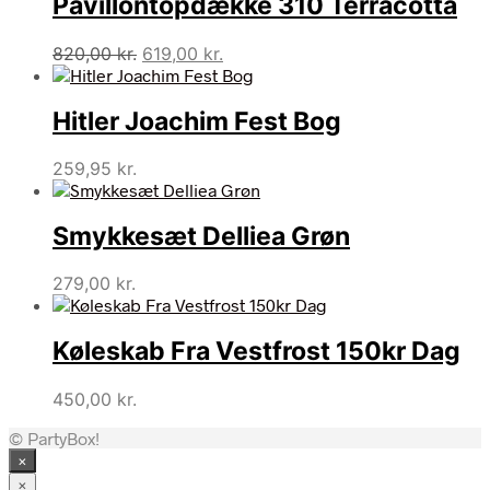
Pavillontopdække 310 Terracotta
Den
Den
820,00
kr.
619,00
kr.
oprindelige
aktuelle
pris
pris
Hitler Joachim Fest Bog
var:
er:
820,00 kr..
619,00 kr..
259,95
kr.
Smykkesæt Delliea Grøn
279,00
kr.
Køleskab Fra Vestfrost 150kr Dag
450,00
kr.
© PartyBox!
×
×