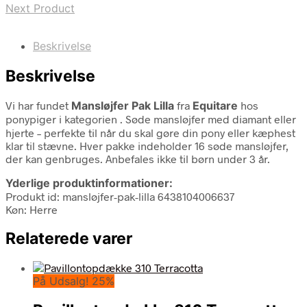
Next Product
Beskrivelse
Beskrivelse
Vi har fundet
Mansløjfer Pak Lilla
fra
Equitare
hos
ponypiger i kategorien
. Søde mansløjfer med diamant eller
hjerte – perfekte til når du skal gøre din pony eller kæphest
klar til stævne. Hver pakke indeholder 16 søde mansløjfer,
der kan genbruges. Anbefales ikke til børn under 3 år.
Yderlige produktinformationer:
Produkt id: mansløjfer-pak-lilla 6438104006637
Køn: Herre
Relaterede varer
På Udsalg! 25%