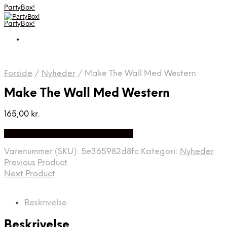
PartyBox!
PartyBox!
Forside
/
Nyheder
/
Make The Wall Med Western
Make The Wall Med Western
165,00
kr.
Bedste Pris Fundet på Price Index
Varenummer (SKU):
5e365982d8fc
Kategori:
Nyheder
Previous Product
Next Product
Beskrivelse
Beskrivelse