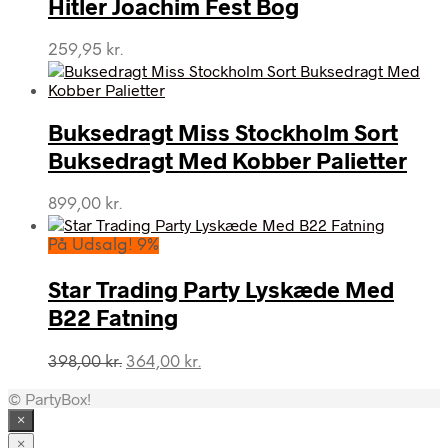
Hitler Joachim Fest Bog
259,95
kr.
Buksedragt Miss Stockholm Sort
Buksedragt Med Kobber Palietter
899,00
kr.
På Udsalg! 9%
Star Trading Party Lyskæde Med
B22 Fatning
Den
Den
398,00
kr.
364,00
kr.
oprindelige
aktuelle
© PartyBox!
pris
pris
var:
er:
×
398,00 kr..
364,00 kr..
×