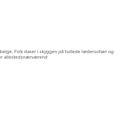
ebølge. Folk daser i skyggen på hullede lædersofaer og
 er allestedsnærværend