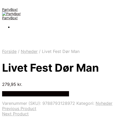
PartyBox!
PartyBox!
Forside
/
Nyheder
/
Livet Fest Dør Man
Livet Fest Dør Man
279,95
kr.
Bedste Pris Fundet på Price Index
Varenummer (SKU):
9788793128972
Kategori:
Nyheder
Previous Product
Next Product