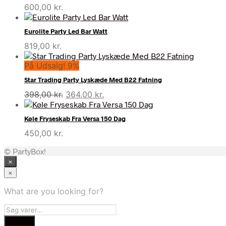
600,00
kr.
Eurolite Party Led Bar Watt
819,00
kr.
På Udsalg! 9%
Star Trading Party Lyskæde Med B22 Fatning
Den
Den
398,00
kr.
364,00
kr.
oprindelige
aktuelle
pris
pris
Køle Fryseskab Fra Versa 150 Dag
var:
er:
450,00
kr.
398,00 kr..
364,00 kr..
© PartyBox!
×
×
What are you looking for?