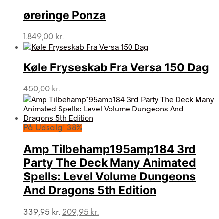
øreringe Ponza
1.849,00
kr.
Køle Fryseskab Fra Versa 150 Dag
450,00
kr.
På Udsalg! 38%
Amp Tilbehamp195amp184 3rd
Party The Deck Many Animated
Spells: Level Volume Dungeons
And Dragons 5th Edition
Den
Den
339,95
kr.
209,95
kr.