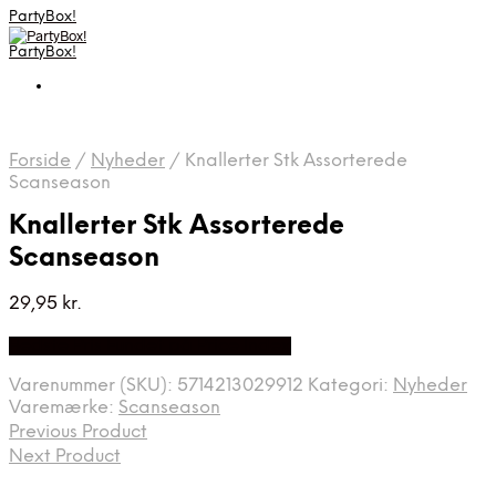
PartyBox!
PartyBox!
Forside
/
Nyheder
/
Knallerter Stk Assorterede
Scanseason
Knallerter Stk Assorterede
Scanseason
29,95
kr.
Bedste Pris Fundet på Price Index
Varenummer (SKU):
5714213029912
Kategori:
Nyheder
Varemærke:
Scanseason
Previous Product
Next Product