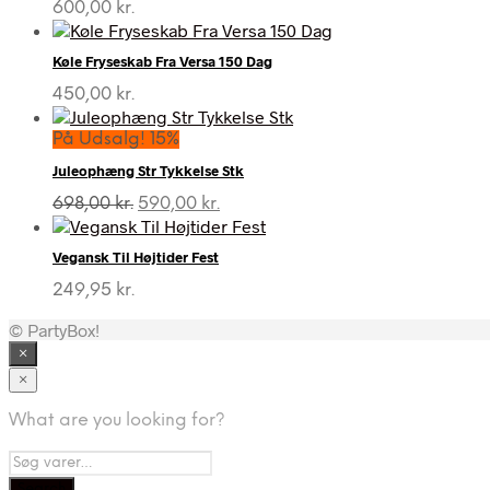
600,00
kr.
Køle Fryseskab Fra Versa 150 Dag
450,00
kr.
På Udsalg! 15%
Juleophæng Str Tykkelse Stk
Den
Den
698,00
kr.
590,00
kr.
oprindelige
aktuelle
pris
pris
Vegansk Til Højtider Fest
var:
er:
698,00 kr..
590,00 kr..
249,95
kr.
© PartyBox!
×
×
What are you looking for?