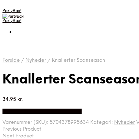
PartyBox!
PartyBox!
Forside
/
Nyheder
/
Knallerter Scanseason
Knallerter Scanseaso
34,95
kr.
Bedste Pris Fundet på Price Index
Varenummer (SKU):
5704378995634
Kategori:
Nyheder
Previous Product
Next Product