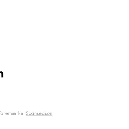
n
Varemærke:
Scanseason