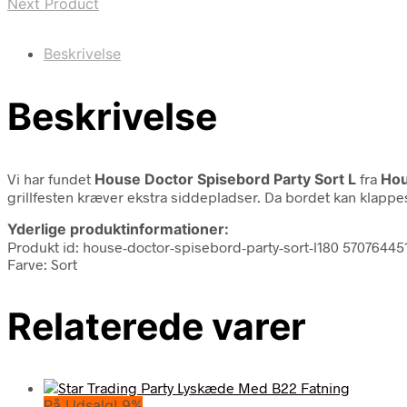
Next Product
Beskrivelse
Beskrivelse
Vi har fundet
House Doctor Spisebord Party Sort L
fra
Hou
grillfesten kræver ekstra siddepladser. Da bordet kan klapp
Yderlige produktinformationer:
Produkt id: house-doctor-spisebord-party-sort-l180 5707644
Farve: Sort
Relaterede varer
På Udsalg! 9%