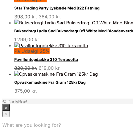
Star Trading Party Lyskæde Med B22 Fatning
Den
Den
398,00
kr.
364,00
kr.
oprindelige
aktuelle
pris
pris
Buksedragt Lydia Sød Buksedragt Off White Med Blondeoverd
var:
er:
1.299,00
kr.
398,00 kr..
364,00 kr..
På Udsalg! 25%
Pavillontopdække 310 Terracotta
Den
Den
820,00
kr.
619,00
kr.
oprindelige
aktuelle
pris
pris
Opvaskemaskine Fra Gram 125kr Dag
var:
er:
375,00
kr.
820,00 kr..
619,00 kr..
© PartyBox!
×
×
What are you looking for?