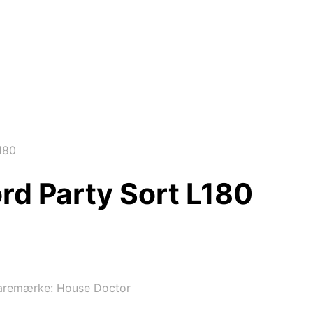
180
rd Party Sort L180
aremærke:
House Doctor