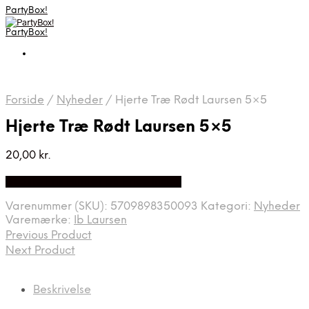
PartyBox!
PartyBox!
Forside
/
Nyheder
/
Hjerte Træ Rødt Laursen 5×5
Hjerte Træ Rødt Laursen 5×5
20,00
kr.
Bedste Pris Fundet på Price Index
Varenummer (SKU):
5709898350093
Kategori:
Nyheder
Varemærke:
Ib Laursen
Previous Product
Next Product
Beskrivelse