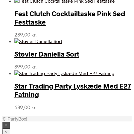
Fest Clutch Cocktailtaske Pink Sød
Festtaske
289,00
kr.
Støvler Daniella Sort
899,00
kr.
Star Trading Party Lyskæde Med E27
Fatning
689,00
kr.
© PartyBox!
×
×