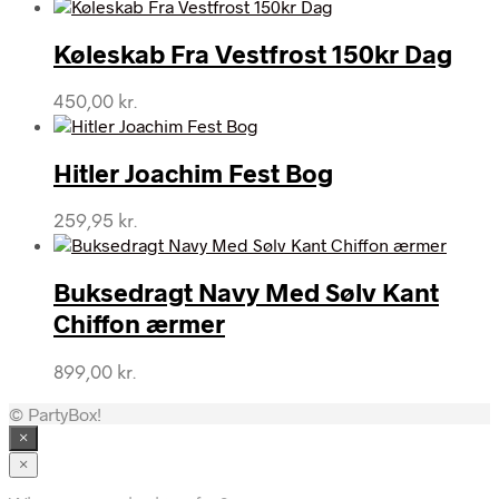
oprindelige
aktuelle
pris
pris
var:
er:
Køleskab Fra Vestfrost 150kr Dag
398,00 kr..
364,00 kr..
450,00
kr.
Hitler Joachim Fest Bog
259,95
kr.
Buksedragt Navy Med Sølv Kant
Chiffon ærmer
899,00
kr.
© PartyBox!
×
×