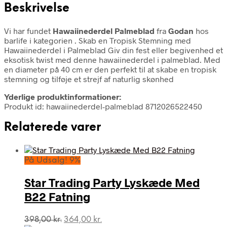
Beskrivelse
Vi har fundet
Hawaiinederdel Palmeblad
fra
Godan
hos
barlife i kategorien
. Skab en Tropisk Stemning med
Hawaiinederdel i Palmeblad Giv din fest eller begivenhed et
eksotisk twist med denne hawaiinederdel i palmeblad. Med
en diameter på 40 cm er den perfekt til at skabe en tropisk
stemning og tilføje et strejf af naturlig skønhed
Yderlige produktinformationer:
Produkt id: hawaiinederdel-palmeblad 8712026522450
Relaterede varer
På Udsalg! 9%
Star Trading Party Lyskæde Med
B22 Fatning
Den
Den
398,00
kr.
364,00
kr.