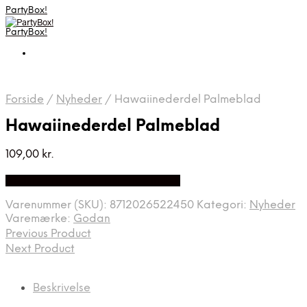
PartyBox!
PartyBox!
Forside
/
Nyheder
/
Hawaiinederdel Palmeblad
Hawaiinederdel Palmeblad
109,00
kr.
Bedste Pris Fundet på Price Index
Varenummer (SKU):
8712026522450
Kategori:
Nyheder
Varemærke:
Godan
Previous Product
Next Product
Beskrivelse