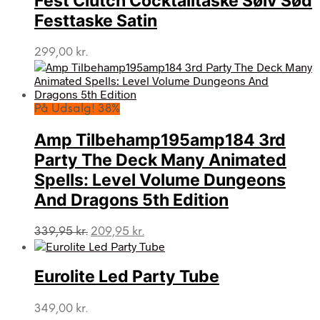
Fest Clutch Cocktailtaske Sølv Sød
Festtaske Satin
299,00
kr.
På Udsalg! 38%
Amp Tilbehamp195amp184 3rd
Party The Deck Many Animated
Spells: Level Volume Dungeons
And Dragons 5th Edition
Den
Den
339,95
kr.
209,95
kr.
oprindelige
aktuelle
pris
pris
var:
er:
Eurolite Led Party Tube
339,95 kr..
209,95 kr..
349,00
kr.