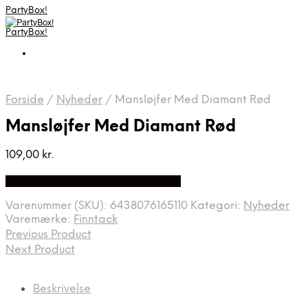
PartyBox!
PartyBox!
Forside
/
Nyheder
/
Mansløjfer Med Diamant Rød
Mansløjfer Med Diamant Rød
109,00
kr.
Bedste Pris Fundet på Price Index
Varenummer (SKU):
6438076165110
Kategori:
Nyheder
Varemærke:
Finntack
Previous Product
Next Product
Beskrivelse