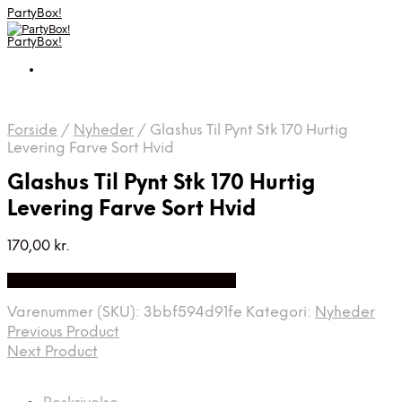
PartyBox!
PartyBox!
Forside
/
Nyheder
/
Glashus Til Pynt Stk 170 Hurtig
Levering Farve Sort Hvid
Glashus Til Pynt Stk 170 Hurtig
Levering Farve Sort Hvid
170,00
kr.
Bedste Pris Fundet på Price Index
Varenummer (SKU):
3bbf594d91fe
Kategori:
Nyheder
Previous Product
Next Product