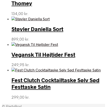
Thomey
134,00
kr.
Støvler Daniella Sort
899,00
kr.
Vegansk Til Højtider Fest
249,95
kr.
Fest Clutch Cocktailtaske Sølv Sød
Festtaske Satin
299,00
kr.
© PartyBox!