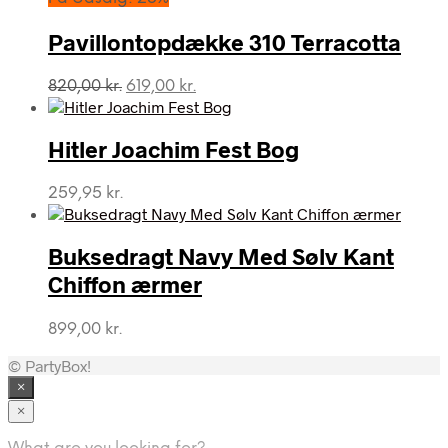
Pavillontopdække 310 Terracotta
Den
Den
820,00
kr.
619,00
kr.
oprindelige
aktuelle
pris
pris
var:
er:
Hitler Joachim Fest Bog
820,00 kr..
619,00 kr..
259,95
kr.
Buksedragt Navy Med Sølv Kant
Chiffon ærmer
899,00
kr.
© PartyBox!
×
×