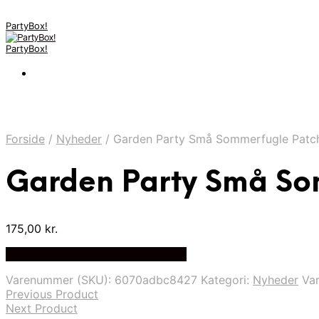
PartyBox!
PartyBox!
Forside
/
Nyheder
/
Garden Party Små Sommerfugle Patc
Garden Party Små So
175,00
kr.
Bedste Pris Fundet på Price Index
Varenummer (SKU):
6070adbc8427
Kategori:
Nyheder
Va
Previous Product
Next Product