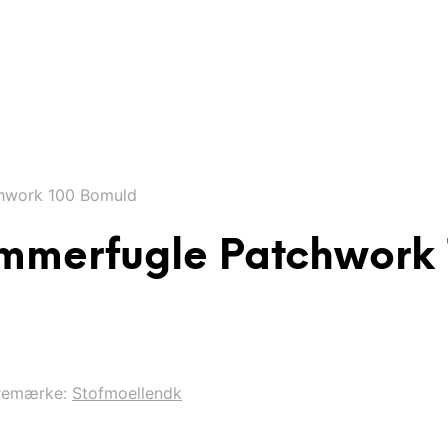
hwork 100 Bomuld
mmerfugle Patchwork
remærke:
Stofmoellendk