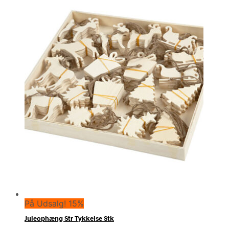
På Udsalg! 15%
Juleophæng Str Tykkelse Stk