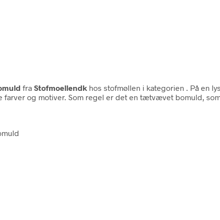
omuld
fra
Stofmoellendk
hos stofmøllen i kategorien
. På en l
e farver og motiver. Som regel er det en tætvævet bomuld, som e
omuld