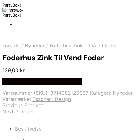
PartyBox!
PartyBox!
Forside
/
Nyheder
/
Foderhus Zink Til Vand Foder
Foderhus Zink Til Vand Foder
129,00
kr.
Bedste Pris Fundet på Price Index
Varenummer (SKU):
8714982129667
Kategori:
Nyheder
Varemærke:
Esschert Design
Previous Product
Next Product
Beskrivelse