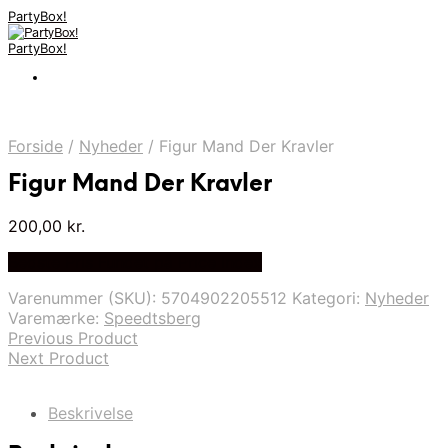
PartyBox!
PartyBox!
Forside
/
Nyheder
/
Figur Mand Der Kravler
Figur Mand Der Kravler
200,00
kr.
Bedste Pris Fundet på Price Index
Varenummer (SKU):
5704902205512
Kategori:
Nyheder
Varemærke:
Speedtsberg
Previous Product
Next Product
Beskrivelse