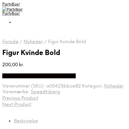
PartyBox!
PartyBox!
Forside
/
Nyheder
/
Figur Kvinde Bold
Figur Kvinde Bold
200,00
kr.
Bedste Pris Fundet på Price Index
Varenummer (SKU):
a00425bbce82
Kategori:
Nyheder
Varemærke:
Speedtsberg
Previous Product
Next Product
Beskrivelse