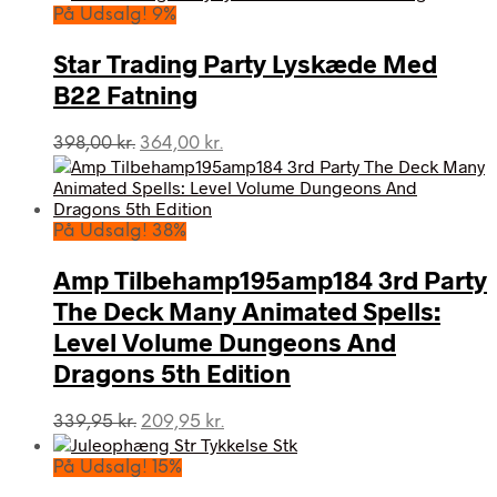
På Udsalg! 9%
Star Trading Party Lyskæde Med
B22 Fatning
Den
Den
398,00
kr.
364,00
kr.
oprindelige
aktuelle
pris
pris
var:
er:
398,00 kr..
364,00 kr..
På Udsalg! 38%
Amp Tilbehamp195amp184 3rd Party
The Deck Many Animated Spells:
Level Volume Dungeons And
Dragons 5th Edition
Den
Den
339,95
kr.
209,95
kr.
oprindelige
aktuelle
pris
pris
På Udsalg! 15%
var:
er: