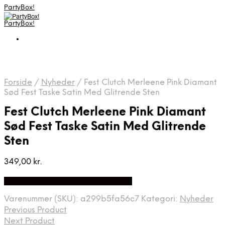
PartyBox!
PartyBox!
Forside
/
Nyheder
/
Fest Clutch Merleene Pink Diamant
Sød Fest Taske Satin Med Glitrende Sten
Fest Clutch Merleene Pink Diamant
Sød Fest Taske Satin Med Glitrende
Sten
349,00
kr.
Bedste Pris Fundet på Price Index
Varenummer (SKU):
a299b5fa56c7
Kategori:
Nyheder
Previous Product
Next Product