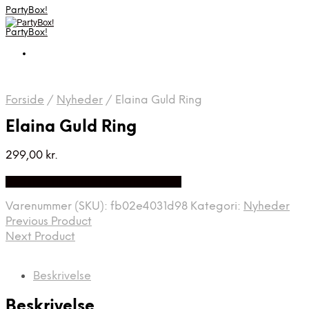
PartyBox!
PartyBox!
Forside
/
Nyheder
/
Elaina Guld Ring
Elaina Guld Ring
299,00
kr.
Bedste Pris Fundet på Price Index
Varenummer (SKU):
fb02e4031d98
Kategori:
Nyheder
Previous Product
Next Product
Beskrivelse
Beskrivelse