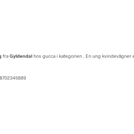
g
fra
Gyldendal
hos gucca i kategorien
. En ung kvindevågner e
788702345889