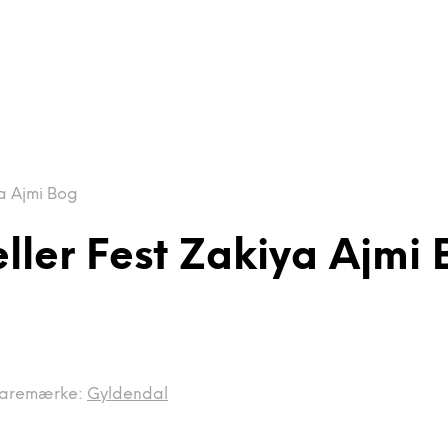
a Ajmi Bog
ler Fest Zakiya Ajmi
aremærke:
Gyldendal