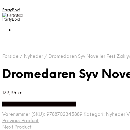
PartyBox!
PartyBox!
Forside
/
Nyheder
/
Dromedaren Syv Noveller Fest Zakiy
Dromedaren Syv Novel
179,95
kr.
Bedste Pris Fundet på Price Index
Varenummer (SKU):
9788702345889
Kategori:
Nyheder
V
Previous Product
Next Product