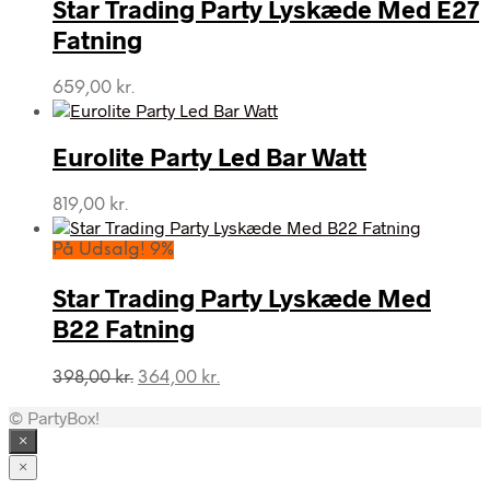
Star Trading Party Lyskæde Med E27
Fatning
659,00
kr.
Eurolite Party Led Bar Watt
819,00
kr.
På Udsalg! 9%
Star Trading Party Lyskæde Med
B22 Fatning
Den
Den
398,00
kr.
364,00
kr.
oprindelige
aktuelle
© PartyBox!
pris
pris
var:
er:
×
398,00 kr..
364,00 kr..
×