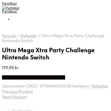
PartyBox!
PartyBox!
Forside
/
Nyheder
/
Ultra Mega Xtra Party Challenge
Nintendo Switch
Ultra Mega Xtra Party Challenge
Nintendo Switch
179,95
kr.
Bedste Pris Fundet på Price Index
Varenummer (SKU):
3700664530338
Kategori:
Nyheder
Previous Product
Next Product