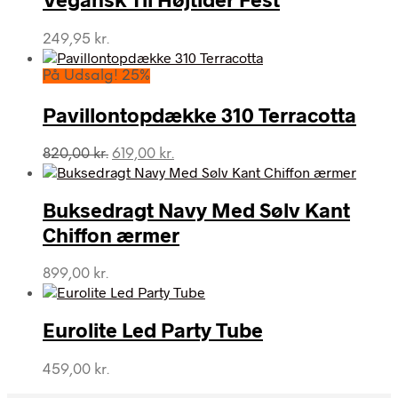
249,95
kr.
På Udsalg! 25%
Pavillontopdække 310 Terracotta
Den
Den
820,00
kr.
619,00
kr.
oprindelige
aktuelle
pris
pris
var:
er:
Buksedragt Navy Med Sølv Kant
820,00 kr..
619,00 kr..
Chiffon ærmer
899,00
kr.
Eurolite Led Party Tube
459,00
kr.