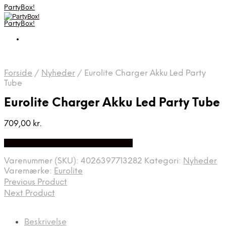
PartyBox!
PartyBox!
Forside
/
Nyheder
/
Eurolite Charger Akku Led Party
Tube
Eurolite Charger Akku Led Party Tube
709,00
kr.
Bedste Pris Fundet på Price Index
Varenummer (SKU):
4026397713282
Kategori:
Nyheder
Varemærke:
Eurolite
Previous Product
Next Product
Beskrivelse