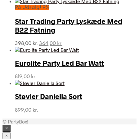
På Udsalg! 9%
Star Trading Party Lyskæde Med
B22 Fatning
Den
Den
398,00
kr.
364,00
kr.
oprindelige
aktuelle
pris
pris
var:
er:
Eurolite Party Led Bar Watt
398,00 kr..
364,00 kr..
819,00
kr.
Støvler Daniella Sort
899,00
kr.
© PartyBox!
×
×