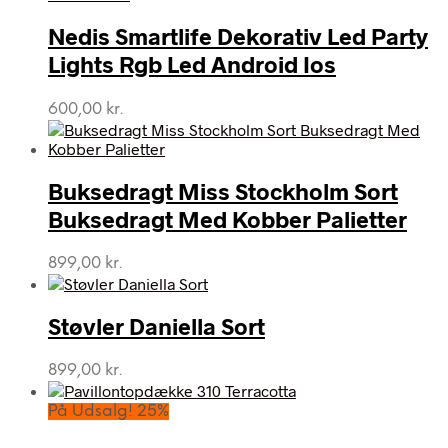
Nedis Smartlife Dekorativ Led Party
Lights Rgb Led Android Ios
600,00
kr.
Buksedragt Miss Stockholm Sort
Buksedragt Med Kobber Palietter
899,00
kr.
Støvler Daniella Sort
899,00
kr.
På Udsalg! 25%