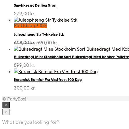
Smykkesæt Delliea Grøn
279,00
kr.
På Udsalg! 15%
Juleophæng Str Tykkelse Stk
Den
Den
698,00
kr.
590,00
kr.
oprindelige
aktuelle
pris
pris
Buksedragt Miss Stockholm Sort Buksedragt Med Kobber Paliette
var:
er:
698,00 kr..
590,00 kr..
899,00
kr.
Keramisk Komfur Fra Vestfrost 100 Dag
300,00
kr.
© PartyBox!
×
×
What are you looking for?