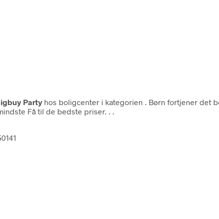
igbuy Party
hos boligcenter i kategorien
. Børn fortjener det 
indste Få til de bedste priser. . .
50141