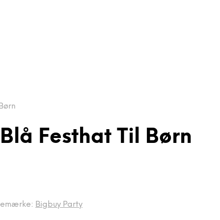
Børn
lå Festhat Til Børn
remærke:
Bigbuy Party