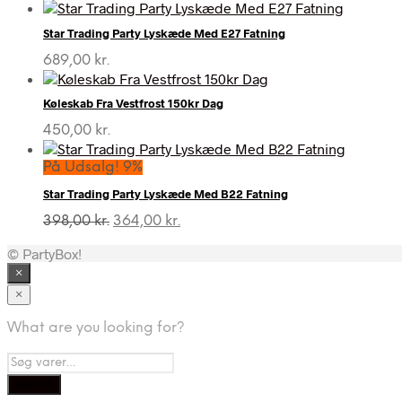
Star Trading Party Lyskæde Med E27 Fatning
689,00
kr.
Køleskab Fra Vestfrost 150kr Dag
450,00
kr.
På Udsalg! 9%
Star Trading Party Lyskæde Med B22 Fatning
Den
Den
398,00
kr.
364,00
kr.
oprindelige
aktuelle
© PartyBox!
pris
pris
var:
er:
×
398,00 kr..
364,00 kr..
×
What are you looking for?