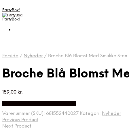
PartyBox!
PartyBox!
Forside
/
Nyheder
/
Broche Blå Blomst Med Smukke Sten
Broche Blå Blomst M
159,00
kr.
Bedste Pris Fundet på Price Index
Varenummer (SKU):
681552440027
Kategori:
Nyheder
Previous Product
Next Product